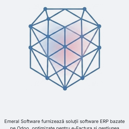
Emeral Software furnizează soluții software ERP bazate
pe Odoo, optimizate pentru e-Factura și gestiunea